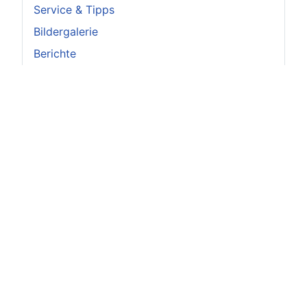
Service & Tipps
Bildergalerie
Berichte
Vorstand
Achtung
Augen auf beim Welpenkauf!
Bitte achten Sie beim Kauf eines Retrievers
unbedingt darauf, dass der Hund Papiere hat,
die von einem, dem Verband für das Deutsche
Hundewesen
(www.vdh.de)
angehörenden
Zuchtverein ausgestellt wurden.
Ausführliche Informationen zum Welpenkauf