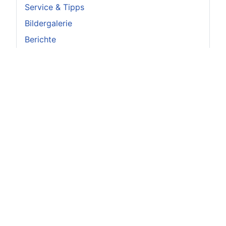
Service & Tipps
Bildergalerie
Berichte
Vorstand
Achtung
Augen auf beim Welpenkauf!
Bitte achten Sie beim Kauf eines Retrievers
unbedingt darauf, dass der Hund Papiere hat,
die von einem, dem Verband für das Deutsche
Hundewesen
(www.vdh.de)
angehörenden
Zuchtverein ausgestellt wurden.
Ausführliche Informationen zum Welpenkauf