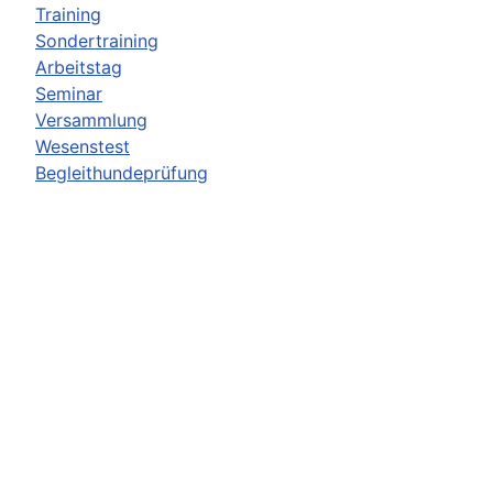
Training
Sondertraining
Arbeitstag
Seminar
Versammlung
Wesenstest
Begleithundeprüfung
Alle Kategorien ...
Events aller Kategorien anzeigen
Hauptmenü
Startseite
Ausbildung
Termine