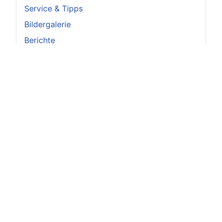
Service & Tipps
Bildergalerie
Berichte
Vorstand
Achtung
Augen auf beim Welpenkauf!
Bitte achten Sie beim Kauf eines Retrievers
unbedingt darauf, dass der Hund Papiere hat,
die von einem, dem Verband für das Deutsche
Hundewesen
(www.vdh.de)
angehörenden
Zuchtverein ausgestellt wurden.
Ausführliche Informationen zum Welpenkauf